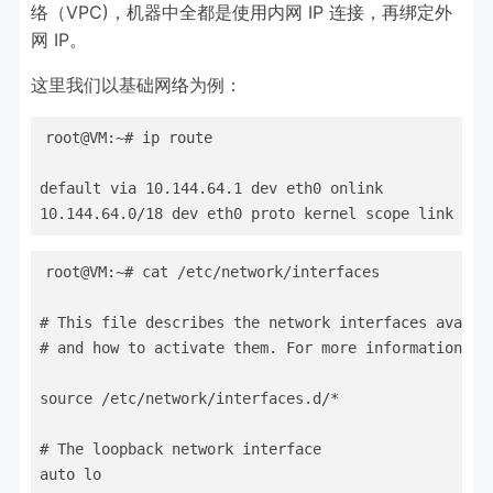
络（VPC)，机器中全都是使用内网 IP 连接，再绑定外
网 IP。
这里我们以基础网络为例：
root@VM:~# ip route

default via 10.144.64.1 dev eth0 onlink 

10.144.64.0/18 dev eth0 proto kernel scope link src
root@VM:~# cat /etc/network/interfaces

# This file describes the network interfaces availab
# and how to activate them. For more information, se
source /etc/network/interfaces.d/*

# The loopback network interface

auto lo
