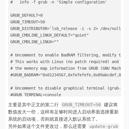
#   info -f grub -n 'Simple configuration'

GRUB_DEFAULT=0

GRUB_TIMEOUT=50

GRUB_DISTRIBUTOR=`lsb_release -i -s 2> /dev/null || 
GRUB_CMDLINE_LINUX_DEFAULT="quiet"

GRUB_CMDLINE_LINUX=""

# Uncomment to enable BadRAM filtering, modify to su
# This works with Linux (no patch required) and with
# the memory map information from GRUB (GNU Mach, ke
#GRUB_BADRAM="0x01234567,0xfefefefe,0x89abcdef,0xefe
# Uncomment to disable graphical terminal (grub-pc o
#GRUB_TERMINAL=console

主要是其中正文的第二行
建议将
GRUB_TIMEOUT=50
# The resolution used on graphical terminal

数值改大一些，这样有足够时间进入启动界面选择重新
# note that you can use only modes which your graphi
系统的启动项，否则就直接进入默认系统了。
# you can see them in real GRUB with the command `vb
另外如果这个文件更改过，那么还需要
update-grub
#GRUB_GFXMODE=640x480
