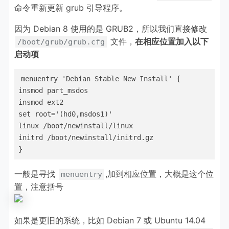
命令重新更新 grub 引导程序。
# Uncomment if you don't want GRUB to pass "root=UUI
因为 Debian 8 使用的是 GRUB2，所以我们直接修改
#GRUB_DISABLE_LINUX_UUID=true

文件，
在相应位置加入以下
/boot/grub/grub.cfg
启动项
# Uncomment to disable generation of recovery mode m
#GRUB_DISABLE_RECOVERY="true"

menuentry 'Debian Stable New Install' {

insmod part_msdos

# Uncomment to get a beep at grub start

insmod ext2

set root='(hd0,msdos1)'

linux /boot/newinstall/linux

initrd /boot/newinstall/initrd.gz

}
一般是寻找
,加到相应位置，大概是这个位
menuentry
置，注意括号
如果是更旧的系统，比如 Debian 7 或 Ubuntu 14.04