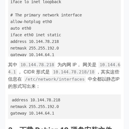
iface lo inet loopback

# The primary network interface

allow-hotplug eth0

auto eth0

iface eth0 inet static

address 10.144.78.218

netmask 255.255.192.0

其中
为内网 IP， 网关是
10.144.78.218
10.144.6
， CIDR 形式是
，其实这些
4.1
10.144.78.218/18
信息在
中全都以静态IP
/etc/network/interfaces
的形式写出来：
address 10.144.78.218

netmask 255.255.192.0

gateway 10.144.64.1