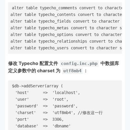
alter table typecho_comments convert to character s
alter table typecho_contents convert to character se
alter table typecho_fields convert to character set 
alter table typecho_metas convert to character set u
alter table typecho_options convert to character set
alter table typecho_relationships convert to charact
alter table typecho_users convert to character set 
修改 Typecho 配置文件
中数据库
config.inc.php
定义参数中的 charset 为
：
utf8mb4
$db->addServer(array (

  'host'      =>  'localhost',

  'user'      =>  'root',

  'password'  =>  'password',

  'charset'   =>  'utf8mb4', //修改这一行

  'port'      =>  3306,

  'database'  =>  'dbname'
